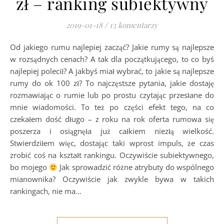
zł – ranking subiektywny
2019-01-18
/
13 komentarzy
Od jakiego rumu najlepiej zacząć? Jakie rumy są najlepsze
w rozsądnych cenach? A tak dla początkującego, to co byś
najlepiej polecił? A jakbyś miał wybrać, to jakie są najlepsze
rumy do ok 100 zł? To najczęstsze pytania, jakie dostaję
rozmawiając o rumie lub po prostu czytając przesłane do
mnie wiadomości. To też po części efekt tego, na co
czekałem dość długo – z roku na rok oferta rumowa się
poszerza i osiągnęła już całkiem niezłą wielkość.
Stwierdziłem więc, dostając taki wprost impuls, że czas
zrobić coś na kształt rankingu. Oczywiście subiektywnego,
bo mojego
Jak sprowadzić różne atrybuty do wspólnego
mianownika? Oczywiście jak zwykle bywa w takich
rankingach, nie ma…