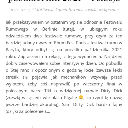
Festiwal rumu w Paryżu
2022-02-15
/
Możliwość komentowania
została wyłączona
Jak przekazywałem w ostatnim wpisie odnośnie Festiwalu
Rumowego w Berlinie (tutaj), w ubiegłym roku
odwiedziłem dwa festiwale rumowe, przy czym za ten
bardziej udany uważam Rhum Fest Paris – festiwal rumu w
Paryżu, który odbył się na początku października 2021
roku. Zapraszam na relację z tego wydarzenia. Na dzień
dobry zaserwowałem sobie intensywny dzień. Od pobudki
o 5tej rano i opóźnionym o godzinę locie (zawsze lekki
stresik się pojawia jak mechaników wzywają przed
wylotem, żeby coś naprawili) po wieczorny finał w
polecanym barze Tiki o wdzięcznej nazwie Dirty Dick
(zresztą w sąsiedztwie placu Pigalle
, co czyni tę nazwę
jeszcze bardziej akuratną). Sam Dirty Dick bardzo fajny
(dzięki za polecenie!).…