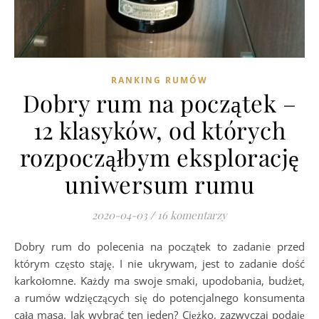
RANKING RUMÓW
Dobry rum na początek –
12 klasyków, od których
rozpocząłbym eksplorację
uniwersum rumu
2020-04-03
/
16 komentarzy
Dobry rum do polecenia na początek to zadanie przed
którym często staję. I nie ukrywam, jest to zadanie dość
karkołomne. Każdy ma swoje smaki, upodobania, budżet,
a rumów wdzięczących się do potencjalnego konsumenta
cała masa. Jak wybrać ten jeden? Ciężko, zazwyczaj podaję