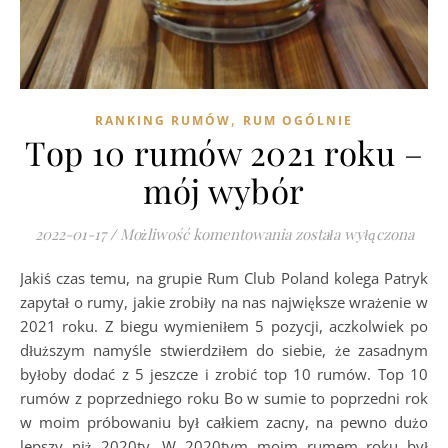
,
RANKING RUMÓW
RUM OGÓLNIE
Top 10 rumów 2021 roku –
mój wybór
Top 10 rumów 2021 ro
2022-01-17
/
Możliwość komentowania
została wyłączona
Jakiś czas temu, na grupie Rum Club Poland kolega Patryk
zapytał o rumy, jakie zrobiły na nas największe wrażenie w
2021 roku. Z biegu wymieniłem 5 pozycji, aczkolwiek po
dłuższym namyśle stwierdziłem do siebie, że zasadnym
byłoby dodać z 5 jeszcze i zrobić top 10 rumów. Top 10
rumów z poprzedniego roku Bo w sumie to poprzedni rok
w moim próbowaniu był całkiem zacny, na pewno dużo
lepszy niż 2020ty. W 2020tym moim rumem roku był