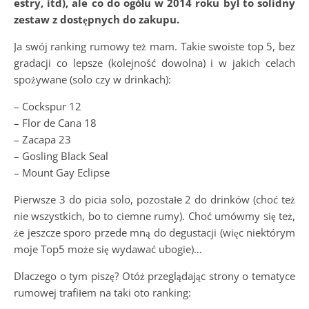
estry, itd), ale co do ogółu w 2014 roku był to solidny
zestaw z dostępnych do zakupu.
Ja swój ranking rumowy też mam. Takie swoiste top 5, bez
gradacji co lepsze (kolejność dowolna) i w jakich celach
spożywane (solo czy w drinkach):
– Cockspur 12
– Flor de Cana 18
– Zacapa 23
– Gosling Black Seal
– Mount Gay Eclipse
Pierwsze 3 do picia solo, pozostałe 2 do drinków (choć też
nie wszystkich, bo to ciemne rumy). Choć umówmy się też,
że jeszcze sporo przede mną do degustacji (więc niektórym
moje Top5 może się wydawać ubogie)…
Dlaczego o tym piszę? Otóż przeglądając strony o tematyce
rumowej trafiłem na taki oto ranking: