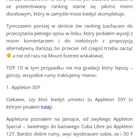
że prezentowany ranking stanie się jakimś moim
docelowym, który w zamyśle może kiedyś skompletuje.
Tymczasem poniżej w skrócie ów ranking (zachęcam do
przeczytania pełnego opisu w linku, który podałem wyżej) z
moim komentarzem i do niektórych z propozycją
alternatywną (tańszą), bo przecież od czegoś trzeba zacząć
a nie od razu na Mount Everest wskakiwać.
TOP 10 w tym przypadku nie ma gradacji który lepszy –
gorszy, wszystkie rumy traktujemy równo:
1. Appleton 30Y
Ciekawe, czy ktoś kiedyś umieści tu Appleton 50Y (o
którym pisałem
tutaj
).
Appletona poznałem na Jamajce, od zwykłego Appleton
Special – świetnego do bazowego Cuba Libre po Appleton
12Y. Bardzo dobre rumy, więc wyobrażam sobie, że i 30 Y