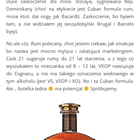
Duże zaskoczenie dla mnie. Vizcaya, sygnowana Rep.
Dominikany (choć na etykiecie jest Cuban formula rum,
może ktoś dał nogę jak Bacardi). Zaskoczenie, bo byłem
tam, a nie widziałem jej (wszędobylski Brugal i Barcelo
były).
No ale cóż. Rum polecany, choć jestem ciekaw, jak smakuje
bo nazwa jest mocno myląca i zalatująca marketingiem.
Cask 21 sugeruje rumy do 21 lat starzenia, a z tego co
wyszukałem to mieszanka od 8 – 12 lat. VXOP nawiązuje
do Cognacu, a nie ma takiego oznaczenia wiekowego w
tym alkoholu (jest VS, VSOP i XO). No i ta Cuban formula.
Ale… butelka ładna
ma potencjał
Spróbujemy.