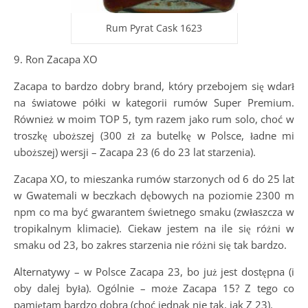
Rum Pyrat Cask 1623
9. Ron Zacapa XO
Zacapa to bardzo dobry brand, który przebojem się wdarł
na światowe półki w kategorii rumów Super Premium.
Również w moim TOP 5, tym razem jako rum solo, choć w
troszkę uboższej (300 zł za butelkę w Polsce, ładne mi
uboższej) wersji – Zacapa 23 (6 do 23 lat starzenia).
Zacapa XO, to mieszanka rumów starzonych od 6 do 25 lat
w Gwatemali w beczkach dębowych na poziomie 2300 m
npm co ma być gwarantem świetnego smaku (zwłaszcza w
tropikalnym klimacie). Ciekaw jestem na ile się różni w
smaku od 23, bo zakres starzenia nie różni się tak bardzo.
Alternatywy – w Polsce Zacapa 23, bo już jest dostępna (i
oby dalej była). Ogólnie – może Zacapa 15? Z tego co
pamiętam bardzo dobra (choć jednak nie tak, jak Z 23).