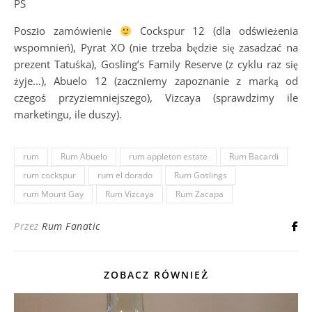
PS
Poszło zamówienie
Cockspur 12 (dla odświeżenia
wspomnień), Pyrat XO (nie trzeba będzie się zasadzać na
prezent Tatuśka), Gosling’s Family Reserve (z cyklu raz się
żyje…), Abuelo 12 (zaczniemy zapoznanie z marką od
czegoś przyziemniejszego), Vizcaya (sprawdzimy ile
marketingu, ile duszy).
rum
Rum Abuelo
rum appleton estate
Rum Bacardi
rum cockspur
rum el dorado
Rum Goslings
rum Mount Gay
Rum Vizcaya
Rum Zacapa
Przez
Rum Fanatic
ZOBACZ RÓWNIEŻ