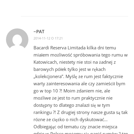
~PAT
2014-11-12 O 17:21
Bacardi Reserva Limitada kilka dni temu
miałem możliwość spróbowania tego rumu w
Katowicach, niestety nie stoi na żadnej z
barowych półek tylko jest w rękach
„kolekcjonera”. Myślę że rum jest faktycznie
warty zainteresowania ale czy zamieścił bym
go w top 10 ?! Moim zdaniem nie, ale
możliwe że jest to rum praktycznie nie
dostępny to dlatego znalazł się w tym
rankingu ?! Z drugiej strony nasze gusta są tak
różne że ciężko o nich dyskutować…
Odbiegając od tematu czy znacie miejsca
gdzie w Polsce możemy się napić rumów ? tzn