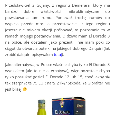
Przedstawiciel z Gujany, z regionu Demerara, który ma
bardzo dobre właściwości mikroklimatyczne do
powstawania tam rumu. Ponieważ trochę rumów do
wypicia przede mną, a przedstawicieli z tego regionu
jeszcze nie miałem okazji próbować, to pozostanie to w
ramach mojego postanowienia. O dziwo mam El Dorado 3
na półce, ale dostałem jako prezent i nie mam póki co
ciągot do otwarcia butelki na jakiegoś dobrego Daiquiri (Jak
zrobić daiquiri opisywałem
tutaj
).
Jako alternatywa, w Polsce właśnie chyba tylko El Dorado 3
wydziałem (ale to nie alternatywa), więc pozostaje chyba
tylko poszukać gdzieś El Dorado 12 lub 15, choć jakby się
tak szarpnąć te 75 EUR na tą 21kę? Szkoda, że Gibraltar nie
jest bliżej