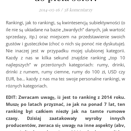
2014-05-16
/
38 komentarzy
Rankingi, jak to rankingi, są kwintesencją subiektywności (o
ile nie są układane na bazie „twardych” danych, jak wartość
sprzedaży, itp.) oraz miejscem na przedstawienie swoich
gustów i gusteczków (choć o nich się ponoć nie dyskutuje).
Nie inaczej jest w przypadku mojej ulubionej kategorii.
Każdy z nas w kilka sekund znajdzie ranking „top 10
najlepszych” w przeróżnych kategoriach: rumy, drinki,
drinki z rumem, rumy ciemne, rumy do 100 zł, USD czy
EUR, ba… każdy z nas ma też swoje personalne rankingi, w
różnych kategoriach.
EDIT: Zwracam uwagę, iż jest to ranking z 2014 roku.
Muszę po latach przyznać, że jak na ponad 7 lat, ten
ranking był całkiem niezły jak na tamte rumowe
czasy. Dzisiaj zaatakowały wyroby innych
producentów, zwraca się uwagę na inne aspekty (abv,