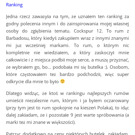
Ranking
Jedna rzecz zaważyła na tym, że uznałem ten ranking za
godny polecenia innym i do zainspirowania mojej własnej
osoby do zgłębienia tematu. Cockspur 12. To rum z
Barbadosu, który kiedyś zakupiłem wraz z innymi znanymi
mi już wcześniej markami. To rum, o którym nic
kompletnie nie wiedziałem, a który zaskoczył mnie
całkowicie i z miejsca podbił moje serce, a muszę przyznać,
że wybrałem go, bo… podobała mi się butelka :). Osobom,
które częstowałem też bardzo podchodził, więc super
odkrycie dla mnie to było
Dlatego widząc, że ktoś w rankingu najlepszych rumów
umieścił niezależnie rum, którym i ja byłem oczarowany
(przy tym jest to rum spokojnie na kieszeń Polaka), to idąc
dalej zakładam, że i pozostałe 9 jest warte spróbowania (a
marki też mi znane w większości).
Patrząc dodatkowo na ceny niektórych butelek, zakładam,