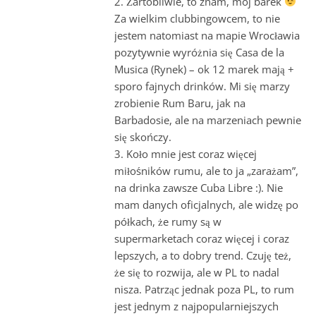
2. Żartobliwie, to znam, mój barek
Za wielkim clubbingowcem, to nie
jestem natomiast na mapie Wrocławia
pozytywnie wyróżnia się Casa de la
Musica (Rynek) – ok 12 marek mają +
sporo fajnych drinków. Mi się marzy
zrobienie Rum Baru, jak na
Barbadosie, ale na marzeniach pewnie
się skończy.
3. Koło mnie jest coraz więcej
miłośników rumu, ale to ja „zarażam”,
na drinka zawsze Cuba Libre :). Nie
mam danych oficjalnych, ale widzę po
półkach, że rumy są w
supermarketach coraz więcej i coraz
lepszych, a to dobry trend. Czuję też,
że się to rozwija, ale w PL to nadal
nisza. Patrząc jednak poza PL, to rum
jest jednym z najpopularniejszych